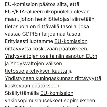
EU-komission päätös siitä, että
EU-/ETA-alueen ulkopuolella olevan
maan, johon henkilötietojasi siirretään,
tietosuoja on riittävällä tasolla, joka
vastaa GDPR:n tarjoamaa tasoa.
Erityisesti luotamme
EU-komission
riittävyyttä koskevaan päätökseen
Yhdysvaltojen osalta niin sanotun EU:n
ja Yhdysvaltojen välisen
tietosuojakehyksen kautta
ja
Yhdistyneen kuningaskunnan riittävyyttä
koskevaan päätökseen.
Sisällyttämällä
EU-komission
vakiosopimuslausekkeet
sopimukseen