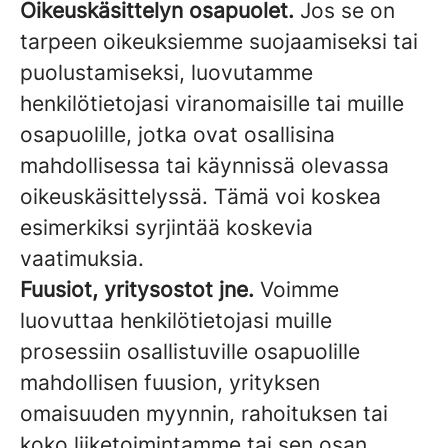
Oikeuskäsittelyn osapuolet.
Jos se on
tarpeen oikeuksiemme suojaamiseksi tai
puolustamiseksi, luovutamme
henkilötietojasi viranomaisille tai muille
osapuolille, jotka ovat osallisina
mahdollisessa tai käynnissä olevassa
oikeuskäsittelyssä. Tämä voi koskea
esimerkiksi syrjintää koskevia
vaatimuksia.
Fuusiot, yritysostot jne.
Voimme
luovuttaa henkilötietojasi muille
prosessiin osallistuville osapuolille
mahdollisen fuusion, yrityksen
omaisuuden myynnin, rahoituksen tai
koko liiketoimintamme tai sen osan