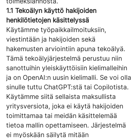
toimeksiannosta.
1.1 Tekoälyn käyttö hakijoiden
henkilötietojen käsittelyssä
Käytämme työpaikkailmoituksiin,
viestintään ja hakijoiden sekä
hakemusten arviointiin apuna tekoälyä.
Tämä tekoälyjärjestelmä perustuu niin
sanottuihin yleiskäyttöisiin kielimalleihin
ja on OpenAI:n uusin kielimalli. Se voi olla
sinulle tuttu ChatGPT:stä tai Copilotista.
Käytämme siitä sellaista maksullista
yritysversiota, joka ei käytä hakijoiden
toimittamaa tai meidän käsittelemää
tietoa mallin opettamiseen. Järjestelmä
ei myöskään säilytä mitään