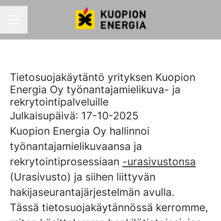
URAVALIKKO
Tietosuojakäytäntö yrityksen Kuopion
Energia Oy työnantajamielikuva- ja
rekrytointipalveluille
Julkaisupäivä: 17-10-2025
Kuopion Energia Oy hallinnoi
työnantajamielikuvaansa ja
rekrytointiprosessiaan
-urasivustonsa
(Urasivusto) ja siihen liittyvän
hakijaseurantajärjestelmän avulla.
Tässä tietosuojakäytännössä kerromme,