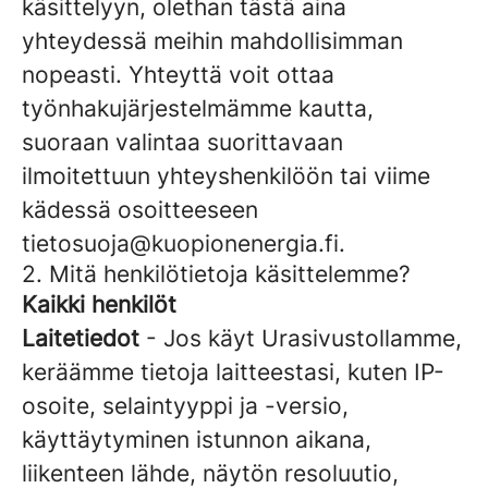
käsittelyyn, olethan tästä aina
yhteydessä meihin mahdollisimman
nopeasti. Yhteyttä voit ottaa
työnhakujärjestelmämme kautta,
suoraan valintaa suorittavaan
ilmoitettuun yhteyshenkilöön tai viime
kädessä osoitteeseen
tietosuoja@kuopionenergia.fi.
2. Mitä henkilötietoja käsittelemme?
Kaikki henkilöt
Laitetiedot
- Jos käyt Urasivustollamme,
keräämme tietoja laitteestasi, kuten IP-
osoite, selaintyyppi ja -versio,
käyttäytyminen istunnon aikana,
liikenteen lähde, näytön resoluutio,