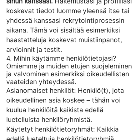
sinun kanssasi.
Hakemustasi ja profiiliasi
koskevat tiedot luomme yleensä itse tai
yhdessä kanssasi rekrytointiprosessin
aikana. Tämä voi sisältää esimerkiksi
haastatteluja koskevat muistiinpanot,
arvioinnit ja testit.
4. Mihin käytämme henkilötietojasi?
Omiemme ja muiden etujen suojeleminen
ja valvominen esimerkiksi oikeudellisten
vaateiden yhteydessä.
Asianomaiset henkilöt: Henkilö(t), jota
oikeudellinen asia koskee – tähän voi
kuulua henkilöitä kaikista edellä
luetelluista henkilöryhmistä.
Käytetyt henkilötietoryhmät: Kaikkia
edellä lueteltuja henkilötietoryhmiä